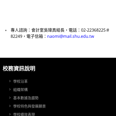
專人諮詢：會計室吳瑋真組長，電話：02-22368225＃
82249，電子信箱：
naomi@mail.shu.edu.tw
校務資訊說明
學校沿革
組織架構
基本數據及趨勢
學校特色與發展願景
學校績效表現